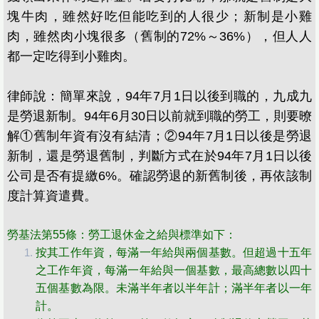
塊牛肉，雖然好吃但能吃到的人很少；新制是小雞
肉，雖然肉小塊很多（舊制的72%～36%），但人人
都一定吃得到小雞肉。
律師說：簡單來說，94年7月1日以後到職的，九成九
是勞退新制。94年6月30日以前就到職的勞工，則要暸
解①舊制年資有沒有結清；②94年7月1日以後是勞退
新制，還是勞退舊制，判斷方式在於94年7月1日以後
公司是否有提繳6%。確認勞退的新舊制後，再依該制
度計算資遣費。
​​勞基法第55條：勞工退休金之給與標準如下：
按其工作年資，每滿一年給與兩個基數。但超過十五年
之工作年資，每滿一年給與一個基數，最高總數以四十
五個基數為限。未滿半年者以半年計；滿半年者以一年
計。