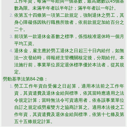
工作年資，每滿一年給與一個基數，最高總數以45個基
數為限。未滿半年者以半年計；滿半年者以一年計。
​依第五十四條第一項第二款規定，強制退休之勞工，其
身心障礙係因執行職務所致者，依前款規定加給百分之
二十。
前項第一款退休金基數之標準，係指核准退休時一個月
平均工資。
​​退休金，雇主應於勞工退休之日起三十日內給付，如無
法一次發給時，得報經主管機關核定後，分期給付。本
法施行前，事業單位原定退休標準優於本法者，從其規
定。
​勞動基準法第84-2條：
勞工工作年資自受僱之日起算，適用本法前之工作年
資，其資遣費及退休金給與標準，依其當時應適用之法
令規定計算；當時無法令可資適用者，依各該事業單位
自訂之規定或勞雇雙方之協商計算之。適用本法後之工
作年資，其資遣費及退休金給與標準，依第十七條及第
五十五條規定計算。