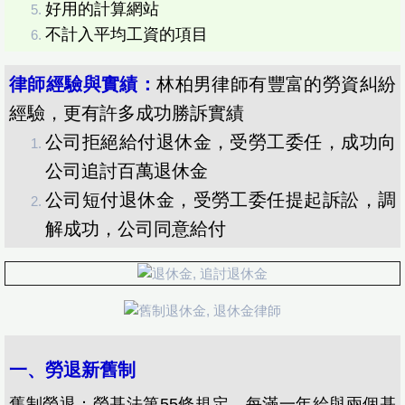
​好用的計算網站
非法資遣
​不計入平均工資的項目
資遣費計算
律師經驗與實績：
林柏男律師有豐富的勞資糾紛
經驗，更有許多成功勝訴實績
勞工請假規定
公司拒絕給付退休金，受勞工委任，成功向
退休金
公司追討百萬退休金
公司短付退休金，受勞工委任提起訴訟，調
零售經銷
解成功，公司同意給付
貨款時效
聯絡我們
一、勞退新舊制
舊制勞退：勞基法第55條規定，每滿一年給與兩個基