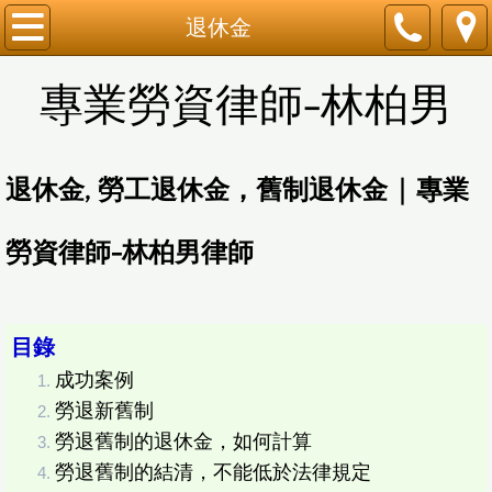
關於我們
退休金
勞資爭議
專業勞資律師-林柏男
勞資調解
退休金, 勞工退休金，舊制退休金 | 專業
勞健保怎麼保？
勞資律師-林柏男律師
就業保險
試用期
目錄
高薪低報
成功案例
勞退新舊制
職業災害
勞退舊制的退休金，如何計算
​勞退舊制的結清，不能低於法律規定
被迫簽自願離職