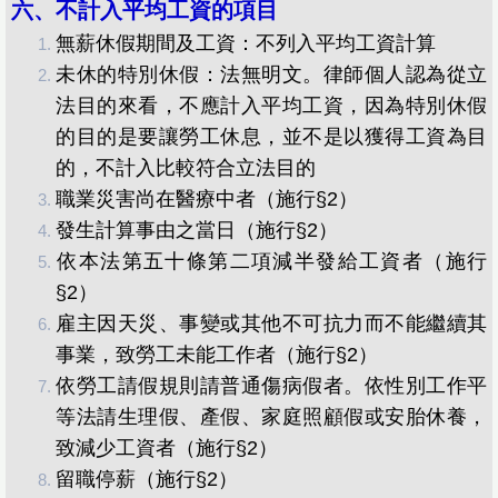
六、不計入平均工資的項目
無薪休假期間及工資：不列入平均工資計算
​未休的特別休假：法無明文。律師個人認為從立
法目的來看，不應計入平均工資，因為特別休假
的目的是要讓勞工休息，並不是以獲得工資為目
的，不計入比較符合立法目的
​職業災害尚在醫療中者（施行§2）
發生計算事由之當日（施行§2）
依本法第五十條第二項減半發給工資者（施行
§2）
雇主因天災、事變或其他不可抗力而不能繼續其
事業，致勞工未能工作者（施行§2）
依勞工請假規則請普通傷病假者。依性別工作平
等法請生理假、產假、家庭照顧假或安胎休養，
致減少工資者（施行§2）
留職停薪（施行§2）