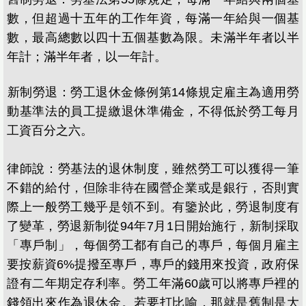
數，但超過十五年的工作年資，每滿一年給與一個基
數，最高總數以四十五個基數為限。未滿半年者以半
年計；滿半年者，以一年計。
​新制勞退：勞工退休金條例第14條規定雇主為適用勞
動基準法的員工提繳退休準備金，不得低於勞工每月
工資百分之六。
律師說：勞基法的退休制度，雖然勞工可以獲得一筆
不錯的給付，但除非待在國營企業或是銀行，否則實
際上一般勞工幾乎是領不到。有鑒於此，勞退制度有
了變革，勞退新制從94年7月1日開始施行，新制採取
「專戶制」，每個勞工都有自己的專戶，每個月雇主
要按薪資6%提撥至專戶，專戶的錢用來投資，政府保
證有二年期定存利率。勞工年滿60歲可以將專戶裡的
錢領出來作為退休金。若要打比喻，那就是舊制是大